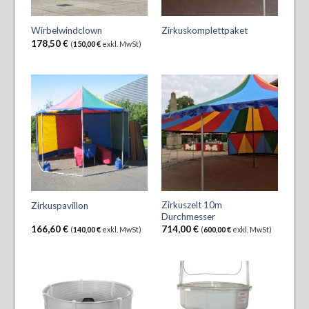
Wirbelwindclown
Zirkuskomplettpaket
178,50
€
(
150,00
€
exkl. MwSt)
Zirkuszelt 10m
Zirkuspavillon
Durchmesser
166,60
€
714,00
€
(
140,00
€
exkl. MwSt)
(
600,00
€
exkl. MwSt)