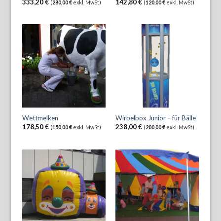
333,20
€
142,80
€
(
280,00
€
exkl. MwSt)
(
120,00
€
exkl. MwSt)
Wettmelken
Wirbelbox Junior – für Bälle
178,50
€
238,00
€
(
150,00
€
exkl. MwSt)
(
200,00
€
exkl. MwSt)