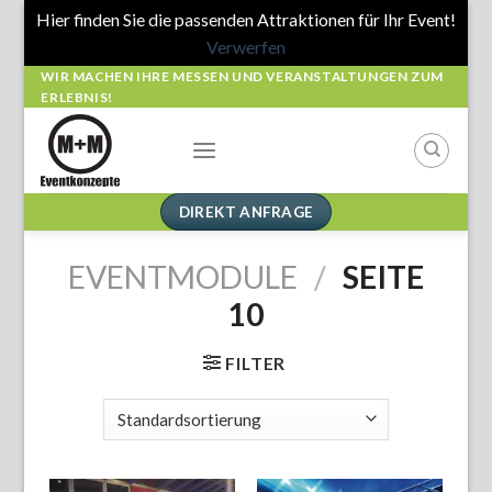
Hier finden Sie die passenden Attraktionen für Ihr Event!
Verwerfen
Skip
WIR MACHEN IHRE MESSEN UND VERANSTALTUNGEN ZUM
ERLEBNIS!
to
content
DIREKT ANFRAGE
EVENTMODULE
/
SEITE
10
FILTER