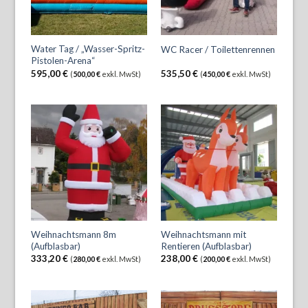
Water Tag / „Wasser-Spritz-
WC Racer / Toilettenrennen
Pistolen-Arena“
595,00
€
535,50
€
(
500,00
€
exkl. MwSt)
(
450,00
€
exkl. MwSt)
Weihnachtsmann 8m
Weihnachtsmann mit
(Aufblasbar)
Rentieren (Aufblasbar)
333,20
€
238,00
€
(
280,00
€
exkl. MwSt)
(
200,00
€
exkl. MwSt)