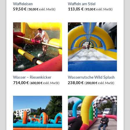
Waffeleisen
Waffeln am Stiel
59,50
€
113,05
€
(
50,00
€
exkl. MwSt)
(
95,00
€
exkl. MwSt)
Wasser – Riesenkicker
Wasserrutsche Wild Splash
714,00
€
238,00
€
(
600,00
€
exkl. MwSt)
(
200,00
€
exkl. MwSt)