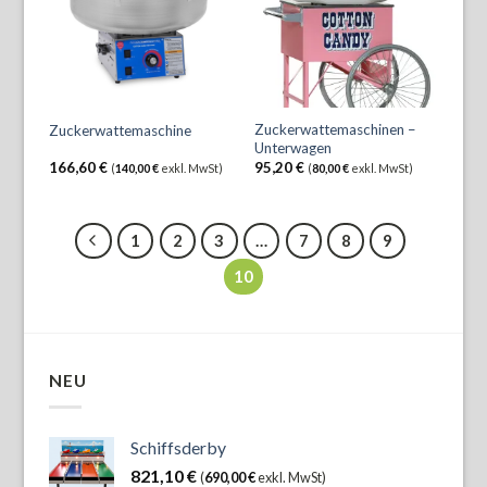
Zuckerwattemaschinen –
Zuckerwattemaschine
Unterwagen
166,60
€
95,20
€
(
140,00
€
exkl. MwSt)
(
80,00
€
exkl. MwSt)
1
2
3
…
7
8
9
10
NEU
Schiffsderby
821,10
€
(
690,00
€
exkl. MwSt)