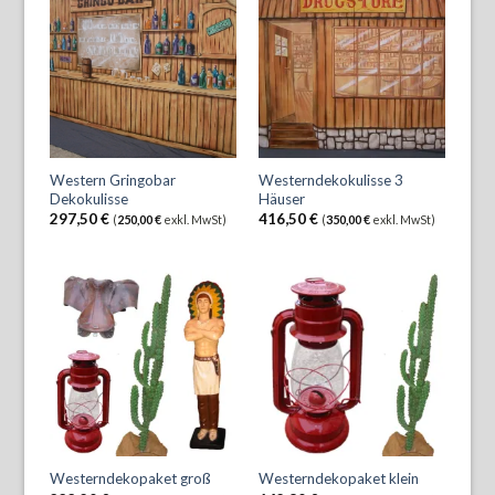
Western Gringobar
Westerndekokulisse 3
Dekokulisse
Häuser
297,50
€
416,50
€
(
250,00
€
exkl. MwSt)
(
350,00
€
exkl. MwSt)
Westerndekopaket groß
Westerndekopaket klein