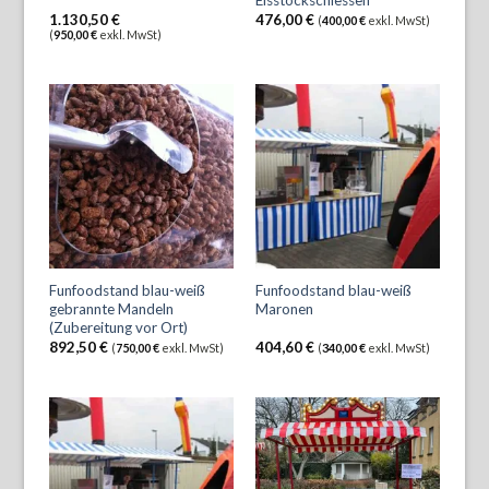
1.130,50
€
476,00
€
(
400,00
€
exkl. MwSt)
(
950,00
€
exkl. MwSt)
Funfoodstand blau-weiß
Funfoodstand blau-weiß
gebrannte Mandeln
Maronen
(Zubereitung vor Ort)
892,50
€
404,60
€
(
750,00
€
exkl. MwSt)
(
340,00
€
exkl. MwSt)