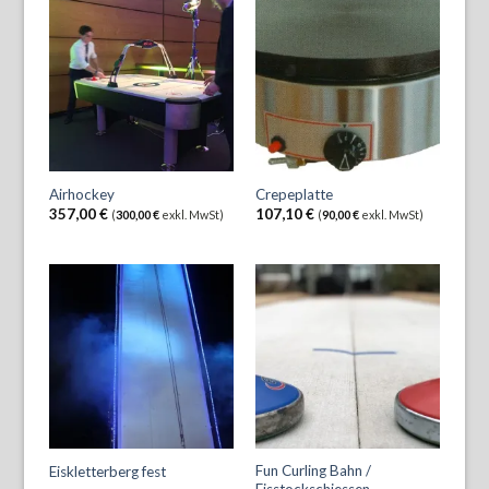
Airhockey
Crepeplatte
357,00
€
107,10
€
(
300,00
€
exkl. MwSt)
(
90,00
€
exkl. MwSt)
Fun Curling Bahn /
Eiskletterberg fest
Eisstockschiessen