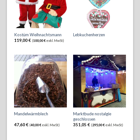
Kostüm Weihnachtsmann
Lebkuchenherzen
119,00
€
(
100,00
€
exkl. MwSt)
Marktbude nostalgie
Mandelwärmblech
geschlossen
47,60
€
351,05
€
(
40,00
€
exkl. MwSt)
(
295,00
€
exkl. MwSt)