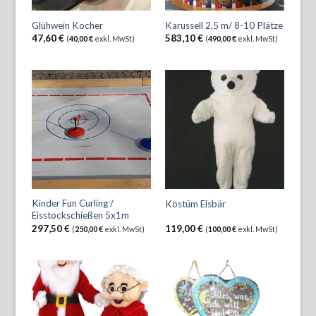
Glühwein Kocher
Karussell 2,5 m/ 8-10 Plätze
47,60
€
583,10
€
(
40,00
€
exkl. MwSt)
(
490,00
€
exkl. MwSt)
Kinder Fun Curling /
Kostüm Eisbär
Eisstockschießen 5x1m
297,50
€
119,00
€
(
250,00
€
exkl. MwSt)
(
100,00
€
exkl. MwSt)