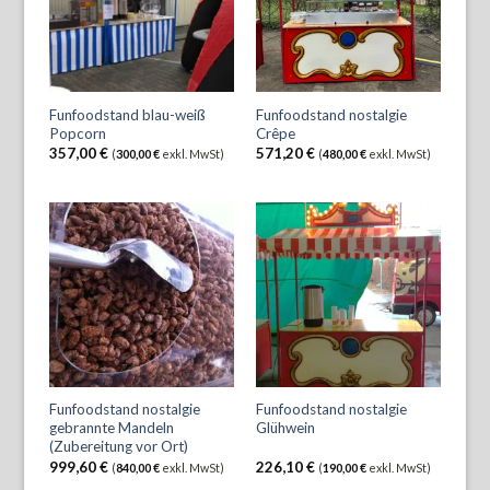
Funfoodstand blau-weiß
Funfoodstand nostalgie
Popcorn
Crêpe
357,00
€
571,20
€
(
300,00
€
exkl. MwSt)
(
480,00
€
exkl. MwSt)
Funfoodstand nostalgie
Funfoodstand nostalgie
gebrannte Mandeln
Glühwein
(Zubereitung vor Ort)
999,60
€
226,10
€
(
840,00
€
exkl. MwSt)
(
190,00
€
exkl. MwSt)