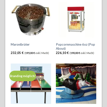
Popcornmaschine 6oz (Pop
Maronibräter
About)
232,05
€
226,10
€
(
195,00
€
exkl. MwSt)
(
190,00
€
exkl. MwSt)
Branding möglich!