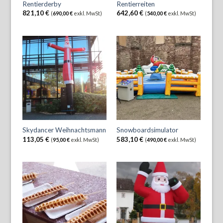
Rentierderby
Rentierreiten
821,10
€
642,60
€
(
690,00
€
exkl. MwSt)
(
540,00
€
exkl. MwSt)
Skydancer Weihnachtsmann
Snowboardsimulator
113,05
€
583,10
€
(
95,00
€
exkl. MwSt)
(
490,00
€
exkl. MwSt)