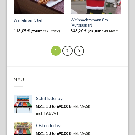
Weihnachtsmann 8m
Waffeln am Stiel
(Aufblasbar)
113,05
€
333,20
€
(
95,00
€
exkl. MwSt)
(
280,00
€
exkl. MwSt)
1
2
NEU
Schiffsderby
821,10
€
(
690,00
€
exkl. MwSt)
incl. 19% VAT
Osterderby
821,10
€
(
690,00
€
exkl. MwSt)