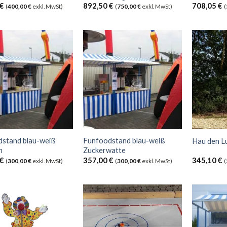
€
892,50
€
708,05
€
(
400,00
€
exkl. MwSt)
(
750,00
€
exkl. MwSt)
(
dstand blau-weiß
Funfoodstand blau-weiß
Hau den L
n
Zuckerwatte
€
357,00
€
345,10
€
(
300,00
€
exkl. MwSt)
(
300,00
€
exkl. MwSt)
(