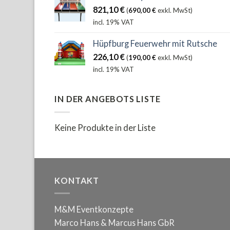
821,10
€
(
690,00
€
exkl. MwSt)
incl. 19% VAT
Hüpfburg Feuerwehr mit Rutsche
226,10
€
(
190,00
€
exkl. MwSt)
incl. 19% VAT
IN DER ANGEBOTS LISTE
Keine Produkte in der Liste
KONTAKT
M&M Eventkonzepte
Marco Hans & Marcus Hans GbR