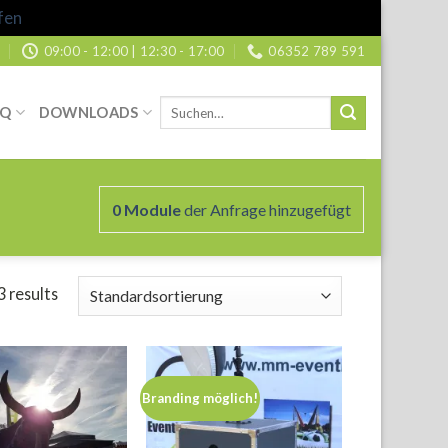
fen
09:00 - 12:00 | 12:30 - 17:00
06352 789 591
Suche
AQ
DOWNLOADS
nach:
0
Module
der Anfrage hinzugefügt
3 results
Branding möglich!