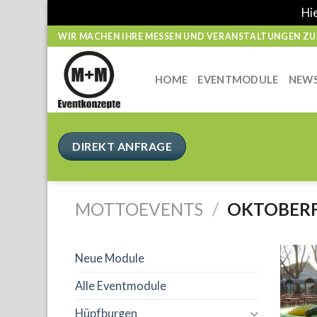
Hie
Skip
WIR MACHEN IHRE MESSEN UND VERANSTALTUNGEN ZUM
to
content
HOME
EVENTMODULE
NEW
DIREKT ANFRAGE
MOTTOEVENTS
/
OKTOBERF
Neue Module
Alle Eventmodule
Hüpfburgen