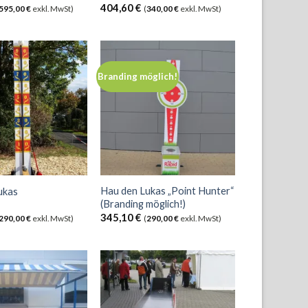
404,60
€
595,00
€
exkl. MwSt)
(
340,00
€
exkl. MwSt)
Branding möglich!
Hau den Lukas „Point Hunter“
ukas
(Branding möglich!)
345,10
€
290,00
€
exkl. MwSt)
(
290,00
€
exkl. MwSt)