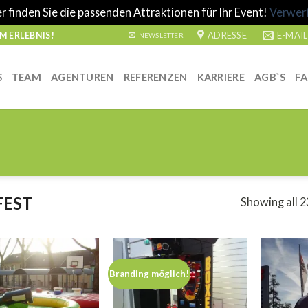
r finden Sie die passenden Attraktionen für Ihr Event!
Verwer
ADRESSE
E-MAIL
 ERLEBNIS!
NEWSLETTER
S
TEAM
AGENTUREN
REFERENZEN
KARRIERE
AGB`S
F
EST
Showing all 2
Branding möglich!