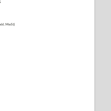
S
xkl. MwSt)