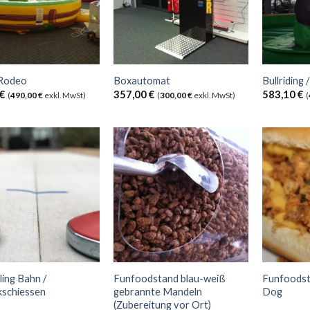
-Rodeo
Boxautomat
Bullriding 
€
357,00
€
583,10
€
(
490,00
€
exkl. MwSt)
(
300,00
€
exkl. MwSt)
(
ling Bahn /
Funfoodstand blau-weiß
Funfoodst
kschiessen
gebrannte Mandeln
Dog
(Zubereitung vor Ort)