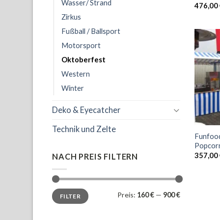
Wasser/ Strand
476,00
Zirkus
Fußball / Ballsport
Motorsport
Oktoberfest
Western
Winter
Deko & Eyecatcher
Technik und Zelte
Funfoo
Popcor
357,00
NACH PREIS FILTERN
Min.
Max.
Preis:
160 €
—
900 €
FILTER
Preis
Preis