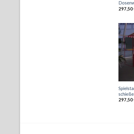
Dosenw
297,50
Spielst
schieß
297,50