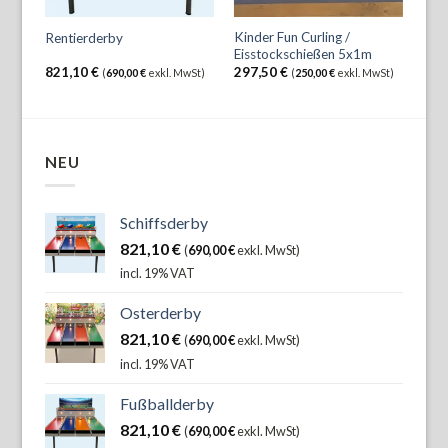
Kinder Fun Curling /
Rentierderby
Eisstockschießen 5x1m
821,10
€
297,50
€
(
690,00
€
exkl. MwSt)
(
250,00
€
exkl. MwSt)
NEU
Schiffsderby
821,10
€
(
690,00
€
exkl. MwSt)
incl. 19% VAT
Osterderby
821,10
€
(
690,00
€
exkl. MwSt)
incl. 19% VAT
Fußballderby
821,10
€
(
690,00
€
exkl. MwSt)