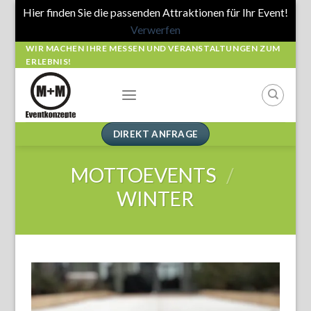
Hier finden Sie die passenden Attraktionen für Ihr Event!
Verwerfen
Skip
WIR MACHEN IHRE MESSEN UND VERANSTALTUNGEN ZUM
ERLEBNIS!
to
content
DIREKT ANFRAGE
MOTTOEVENTS
/
WINTER