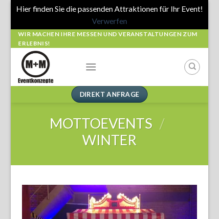
Hier finden Sie die passenden Attraktionen für Ihr Event!
Verwerfen
Skip
WIR MACHEN IHRE MESSEN UND VERANSTALTUNGEN ZUM
ERLEBNIS!
to
content
DIREKT ANFRAGE
MOTTOEVENTS
/
WINTER