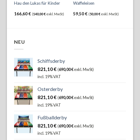
Hau den Lukas für Kinder
Waffeleisen
Mart
166,60
€
59,50
€
345
wSt)
(
140,00
€
exkl. MwSt)
(
50,00
€
exkl. MwSt)
NEU
Schiffsderby
821,10
€
(
690,00
€
exkl. MwSt)
incl. 19% VAT
Osterderby
821,10
€
(
690,00
€
exkl. MwSt)
incl. 19% VAT
Fußballderby
821,10
€
(
690,00
€
exkl. MwSt)
incl. 19% VAT