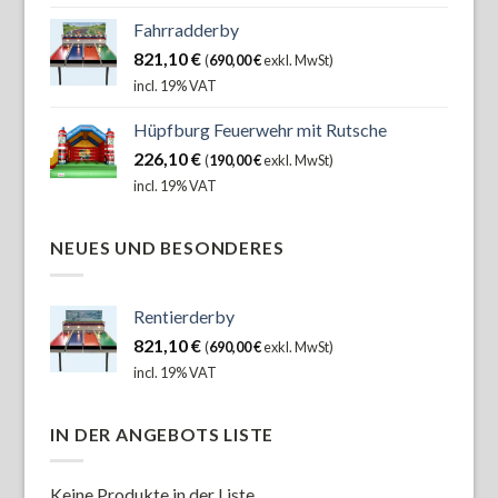
Fahrradderby
821,10
€
(
690,00
€
exkl. MwSt)
incl. 19% VAT
Hüpfburg Feuerwehr mit Rutsche
226,10
€
(
190,00
€
exkl. MwSt)
incl. 19% VAT
NEUES UND BESONDERES
Rentierderby
821,10
€
(
690,00
€
exkl. MwSt)
incl. 19% VAT
IN DER ANGEBOTS LISTE
Keine Produkte in der Liste