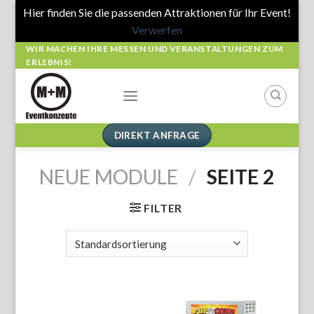
Hier finden Sie die passenden Attraktionen für Ihr Event!
Verwerfen
Skip
WIR MACHEN IHRE MESSEN UND VERANSTALTUNGEN ZUM
ERLEBNIS!
to
content
DIREKT ANFRAGE
NEUE MODULE
/
SEITE 2
FILTER