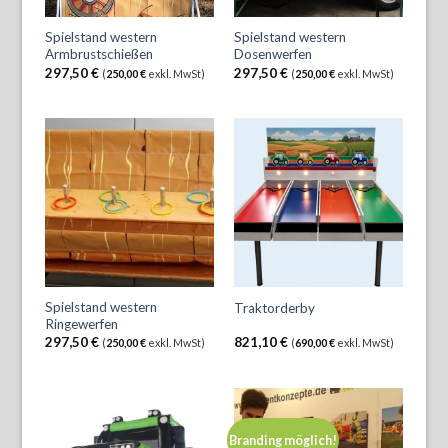
Spielstand western
Spielstand western
Armbrustschießen
Dosenwerfen
297,50
€
297,50
€
(
250,00
€
exkl. MwSt)
(
250,00
€
exkl. MwSt)
Spielstand western
Traktorderby
Ringewerfen
297,50
€
821,10
€
(
250,00
€
exkl. MwSt)
(
690,00
€
exkl. MwSt)
Branding möglich!