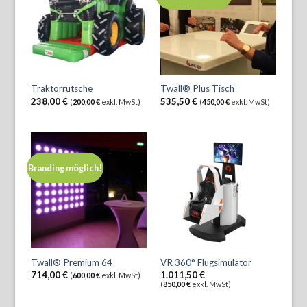
Traktorrutsche
Twall® Plus Tisch
238,00
€
535,50
€
(
200,00
€
exkl. MwSt)
(
450,00
€
exkl. MwSt)
Branding möglich!
Twall® Premium 64
VR 360° Flugsimulator
714,00
€
1.011,50
€
(
600,00
€
exkl. MwSt)
(
850,00
€
exkl. MwSt)