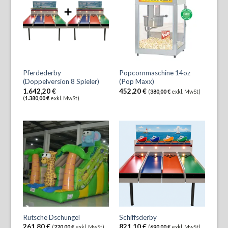
Pferdederby
Popcornmaschine 14oz
(Doppelversion 8 Spieler)
(Pop Maxx)
1.642,20
€
452,20
€
(
380,00
€
exkl. MwSt)
(
1.380,00
€
exkl. MwSt)
Rutsche Dschungel
Schiffsderby
261,80
€
821,10
€
(
220,00
€
exkl. MwSt)
(
690,00
€
exkl. MwSt)