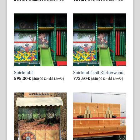
Spielmobil
Spielmobil mit Kletterwand
595,00
€
773,50
€
(
500,00
€
exkl. MwSt)
(
650,00
€
exkl. MwSt)