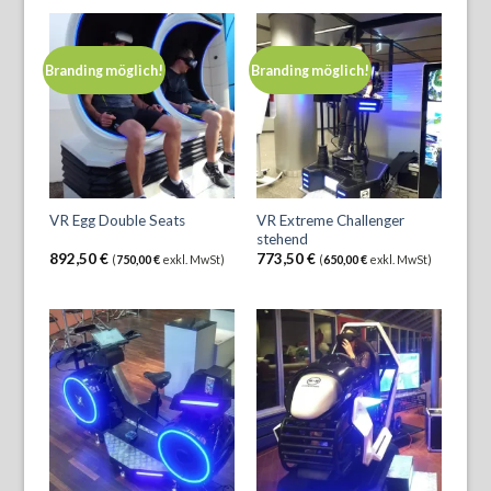
Branding möglich!
Branding möglich!
VR Extreme Challenger
VR Egg Double Seats
stehend
892,50
€
773,50
€
(
750,00
€
exkl. MwSt)
(
650,00
€
exkl. MwSt)