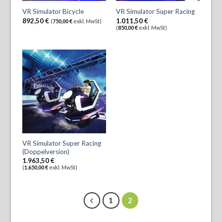
VR Simulator Bicycle
VR Simulator Super Racing
892,50
€
1.011,50
€
(
750,00
€
exkl. MwSt)
(
850,00
€
exkl. MwSt)
VR Simulator Super Racing
(Doppelversion)
1.963,50
€
(
1.650,00
€
exkl. MwSt)
1
2