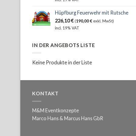
Hüpfburg Feuerwehr mit Rutsche
226,10
€
(
190,00
€
exkl. MwSt)
incl. 19% VAT
IN DER ANGEBOTS LISTE
Keine Produkte in der Liste
KONTAKT
M&M Eventkonzepte
Marco Hans & Marcus Hans GbR