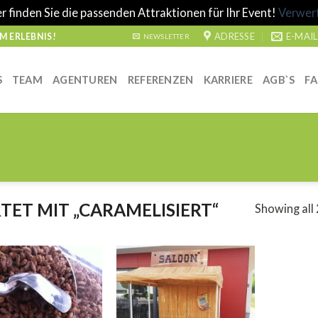
r finden Sie die passenden Attraktionen für Ihr Event!
Verwer
ADRESSE
E-MAIL
 ERLEBNIS!
NEWSLETTER
S
TEAM
AGENTUREN
REFERENZEN
KARRIERE
AGB`S
F
T MIT „CARAMELISIERT“
Showing all 