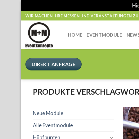
Hie
Skip
WIR MACHEN IHRE MESSEN UND VERANSTALTUNGEN ZUM
to
content
HOME
EVENTMODULE
NEW
DIREKT ANFRAGE
PRODUKTE VERSCHLAGWORTE
Neue Module
Alle Eventmodule
Hüpfburgen