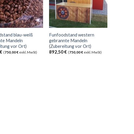
dstand blau-weiß
Funfoodstand western
nte Mandeln
gebrannte Mandeln
itung vor Ort)
(Zubereitung vor Ort)
€
892,50
€
(
750,00
€
exkl. MwSt)
(
750,00
€
exkl. MwSt)