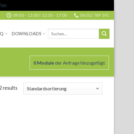
fen
09:00 - 12:00 | 12:30 - 17:00
06352 789 591
Suche
AQ
DOWNLOADS
nach:
0
Module
der Anfrage hinzugefügt
2 results