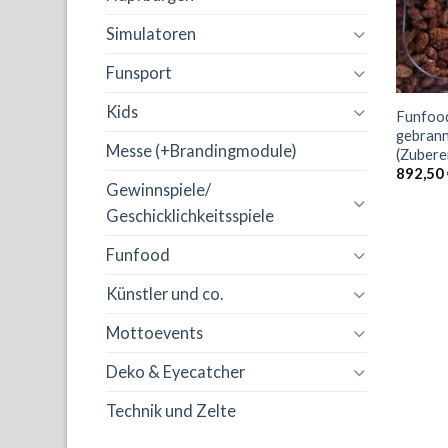
Simulatoren
Funsport
Kids
Funfoo
gebran
Messe (+Brandingmodule)
(Zubere
892,50
Gewinnspiele/
Geschicklichkeitsspiele
Funfood
Künstler und co.
Mottoevents
Deko & Eyecatcher
Technik und Zelte