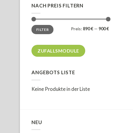
NACH PREIS FILTERN
Min.
Max.
Preis:
890 €
—
900 €
FILTER
Preis
Preis
ZUFALLSMODULE
ANGEBOTS LISTE
Keine Produkte in der Liste
NEU