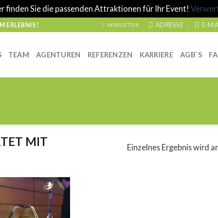
r finden Sie die passenden Attraktionen für Ihr Event!
Verwer
ADRESSE
E-MA
 ERLEBNIS!
NEWSLETTER
S
TEAM
AGENTUREN
REFERENZEN
KARRIERE
AGB`S
F
TET MIT
Einzelnes Ergebnis wird a