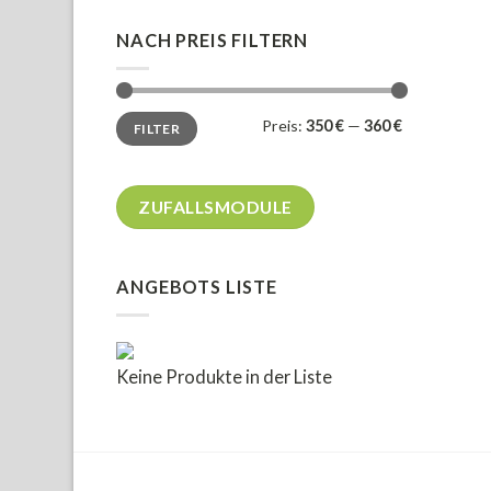
NACH PREIS FILTERN
Min.
Max.
Preis:
350 €
—
360 €
FILTER
Preis
Preis
ZUFALLSMODULE
ANGEBOTS LISTE
Keine Produkte in der Liste