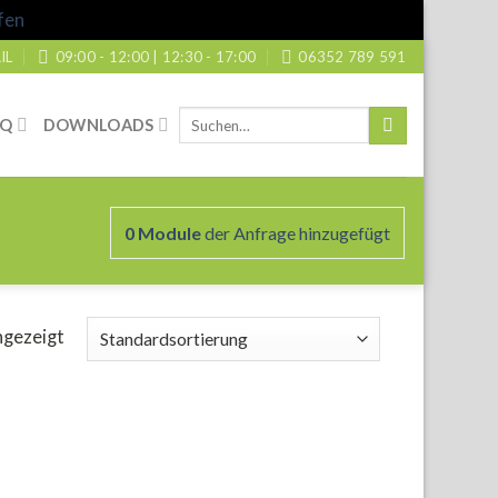
fen
IL
09:00 - 12:00 | 12:30 - 17:00
06352 789 591
Suche
AQ
DOWNLOADS
nach:
0
Module
der Anfrage hinzugefügt
ngezeigt