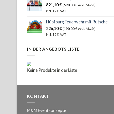
821,10
€
(
690,00
€
exkl. MwSt)
incl. 19% VAT
Hüpfburg Feuerwehr mit Rutsche
226,10
€
(
190,00
€
exkl. MwSt)
incl. 19% VAT
IN DER ANGEBOTS LISTE
Keine Produkte in der Liste
KONTAKT
M&M Eventkonzepte