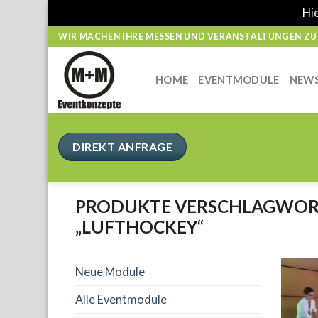
Hie
Skip
WIR MACHEN IHRE MESSEN UND VERANSTALTUNGEN ZUM
to
content
HOME
EVENTMODULE
NEW
DIREKT ANFRAGE
PRODUKTE VERSCHLAGWOR
„LUFTHOCKEY“
Neue Module
Alle Eventmodule