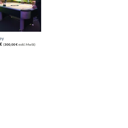
ey
€
(
300,00
€
exkl. MwSt)