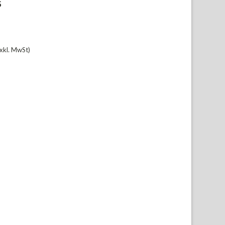
S
xkl. MwSt)