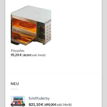
Pizzaofen
95,20
€
(
80,00
€
exkl. MwSt)
NEU
Schiffsderby
821,10
€
(
690,00
€
exkl. MwSt)