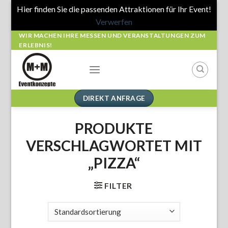
Hier finden Sie die passenden Attraktionen für Ihr Event!
Verwerfen
Skip
WIR MACHEN IHRE MESSEN UND VERANSTALTUNGEN ZUM
ERLEBNIS!
to
content
DIREKT ANFRAGE
PRODUKTE
VERSCHLAGWORTET MIT
„PIZZA“
FILTER