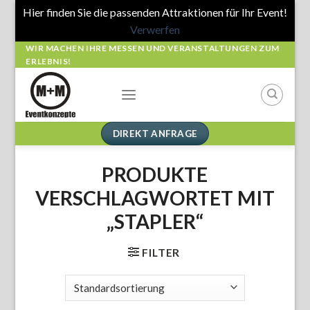
Hier finden Sie die passenden Attraktionen für Ihr Event!
Verwerfen
Skip
WIR MACHEN IHRE MESSEN UND VERANSTALTUNGEN ZUM
ERLEBNIS!
to
content
DIREKT ANFRAGE
PRODUKTE
VERSCHLAGWORTET MIT
„STAPLER“
FILTER