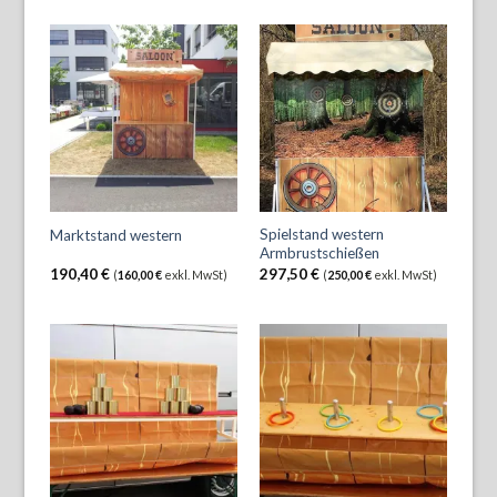
Spielstand western
Marktstand western
Armbrustschießen
190,40
€
297,50
€
(
160,00
€
exkl. MwSt)
(
250,00
€
exkl. MwSt)