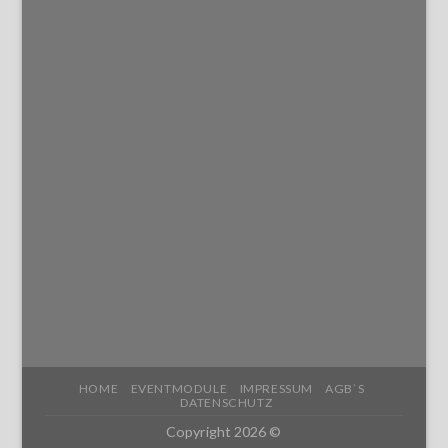
HOME
EVENTMODULE
IMPRESSUM
AGB`S
DATENSCHUTZ
Copyright 2026 ©