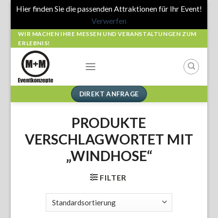
Hier finden Sie die passenden Attraktionen für Ihr Event!
Verwerfen
Skip
WIR MACHEN IHRE MESSEN UND VERANSTALTUNGEN ZUM
ERLEBNIS!
to
content
DIREKT ANFRAGE
PRODUKTE
VERSCHLAGWORTET MIT
„WINDHOSE“
FILTER