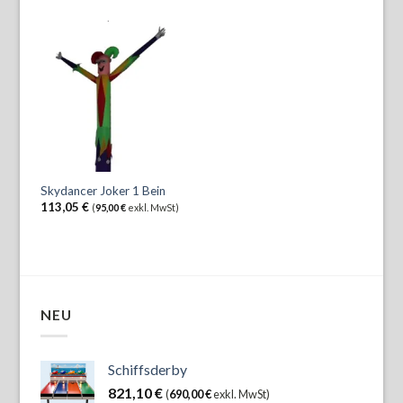
Skydancer Joker 1 Bein
113,05
€
(
95,00
€
exkl. MwSt)
NEU
Schiffsderby
821,10
€
(
690,00
€
exkl. MwSt)