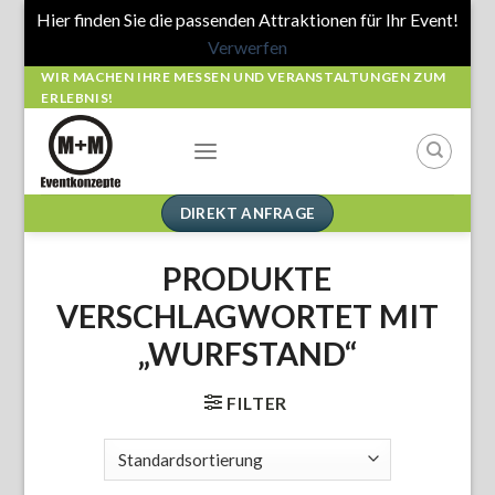
Hier finden Sie die passenden Attraktionen für Ihr Event!
Verwerfen
Skip
WIR MACHEN IHRE MESSEN UND VERANSTALTUNGEN ZUM
ERLEBNIS!
to
content
DIREKT ANFRAGE
PRODUKTE
VERSCHLAGWORTET MIT
„WURFSTAND“
FILTER