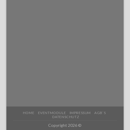
HOME
EVENTMODULE
IMPRESSUM
AGB`S
DATENSCHUTZ
Copyright 2026 ©