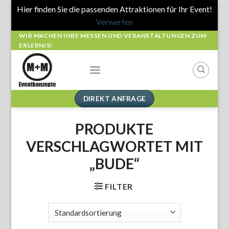
Hier finden Sie die passenden Attraktionen für Ihr Event!
Verwerfen
Skip
WIR MACHEN IHRE MESSEN UND VERANSTALTUNGEN ZUM
ERLEBNIS!
to
content
DIREKT ANFRAGE
PRODUKTE
VERSCHLAGWORTET MIT
„BUDE“
FILTER