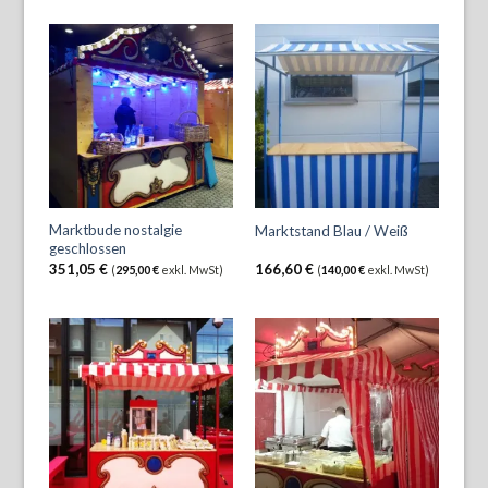
Marktbude nostalgie
Marktstand Blau / Weiß
geschlossen
351,05
€
166,60
€
(
295,00
€
exkl. MwSt)
(
140,00
€
exkl. MwSt)