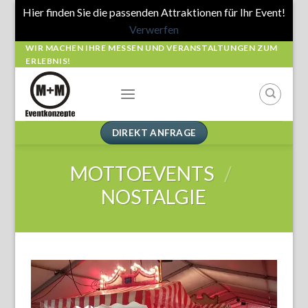
Hier finden Sie die passenden Attraktionen für Ihr Event!
Verwerfen
Skip
WIR MACHEN IHRE MESSEN UND VERANSTALTUNGEN ZUM
ERLEBNIS!
to
content
DIREKT ANFRAGE
MOTTOEVENTS
/
NOSTALGIE