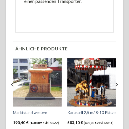
einen passenden Transporter.
ÄHNLICHE PRODUKTE
Marktstand western
Karussell 2,5 m/ 8-10 Plätze
Mar
190,40
€
583,10
€
232
wSt)
(
160,00
€
exkl. MwSt)
(
490,00
€
exkl. MwSt)