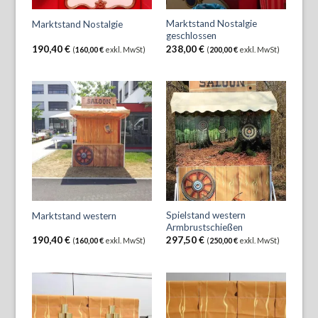
Marktstand Nostalgie
Marktstand Nostalgie
geschlossen
190,40
€
238,00
€
(
160,00
€
exkl. MwSt)
(
200,00
€
exkl. MwSt)
Spielstand western
Marktstand western
Armbrustschießen
190,40
€
297,50
€
(
160,00
€
exkl. MwSt)
(
250,00
€
exkl. MwSt)