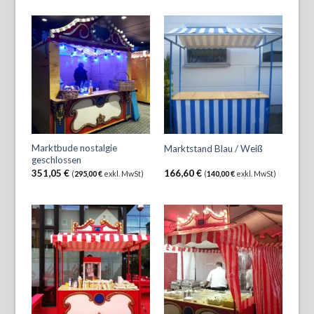
Marktbude nostalgie
Marktstand Blau / Weiß
geschlossen
351,05
€
166,60
€
(
295,00
€
exkl. MwSt)
(
140,00
€
exkl. MwSt)