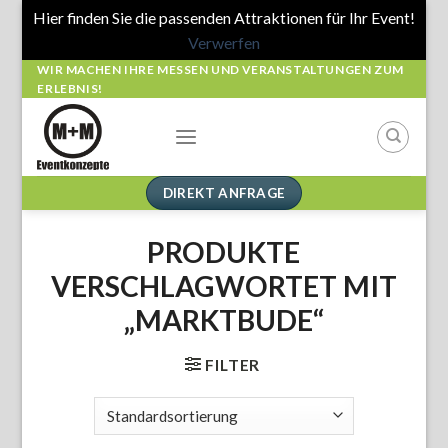
Hier finden Sie die passenden Attraktionen für Ihr Event!
Verwerfen
Skip
WIR MACHEN IHRE MESSEN UND VERANSTALTUNGEN ZUM
ERLEBNIS!
to
content
DIREKT ANFRAGE
PRODUKTE
VERSCHLAGWORTET MIT
„MARKTBUDE“
FILTER