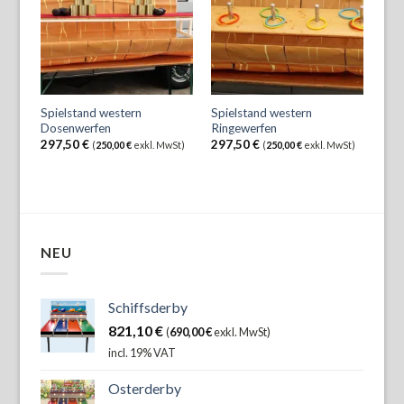
Spielstand western
Spielstand western
Dosenwerfen
Ringewerfen
297,50
€
297,50
€
(
250,00
€
exkl. MwSt)
(
250,00
€
exkl. MwSt)
NEU
Schiffsderby
821,10
€
(
690,00
€
exkl. MwSt)
incl. 19% VAT
Osterderby