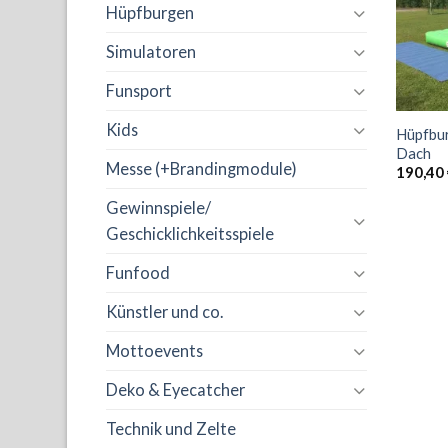
Hüpfburgen
Simulatoren
Funsport
Kids
Hüpfbur
Dach
Messe (+Brandingmodule)
190,40
Gewinnspiele/
Geschicklichkeitsspiele
Funfood
Künstler und co.
Mottoevents
Deko & Eyecatcher
Technik und Zelte