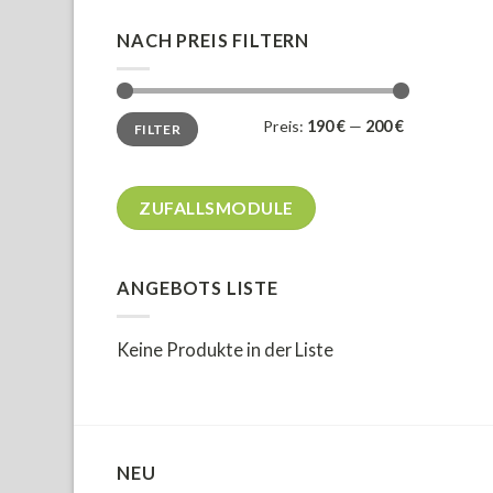
NACH PREIS FILTERN
Min.
Max.
Preis:
190 €
—
200 €
FILTER
Preis
Preis
ZUFALLSMODULE
ANGEBOTS LISTE
Keine Produkte in der Liste
NEU