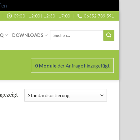
fen
09:00 - 12:00 | 12:30 - 17:00
06352 789 591
Suche
AQ
DOWNLOADS
nach:
0
Module
der Anfrage hinzugefügt
ngezeigt