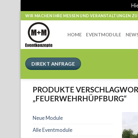
Hie
Skip
WIR MACHEN IHRE MESSEN UND VERANSTALTUNGEN ZUM
to
content
HOME
EVENTMODULE
NEW
DIREKT ANFRAGE
PRODUKTE VERSCHLAGWOR
„FEUERWEHRHÜPFBURG“
Neue Module
Alle Eventmodule