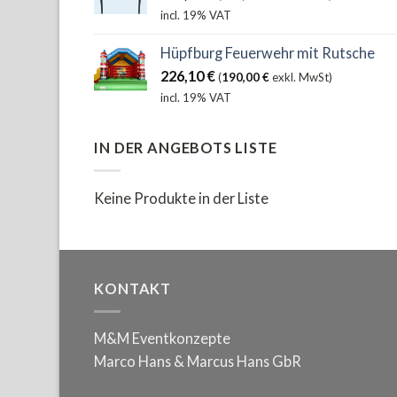
incl. 19% VAT
Hüpfburg Feuerwehr mit Rutsche
226,10
€
(
190,00
€
exkl. MwSt)
incl. 19% VAT
IN DER ANGEBOTS LISTE
Keine Produkte in der Liste
KONTAKT
M&M Eventkonzepte
Marco Hans & Marcus Hans GbR