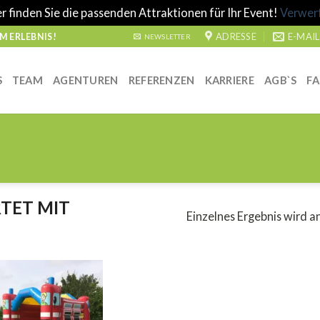
r finden Sie die passenden Attraktionen für Ihr Event!
Verwer
ADRESSE
E-MAIL
 ERLEBNIS!
NEWSLETTER
S
TEAM
AGENTUREN
REFERENZEN
KARRIERE
AGB`S
F
TET MIT
Einzelnes Ergebnis wird a