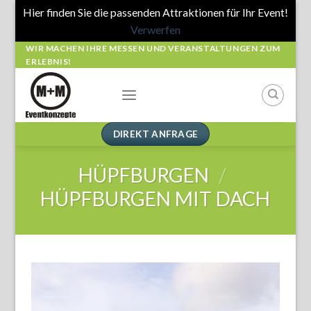
Hier finden Sie die passenden Attraktionen für Ihr Event!
Verwerfen
Skip
WIR MACHEN IHRE MESSEN UND VERANSTALTUNGEN ZUM
ERLEBNIS!
to
content
DIREKT ANFRAGE
HÜPFBURGEN
/
HÜPFBURGEN MIT DACH