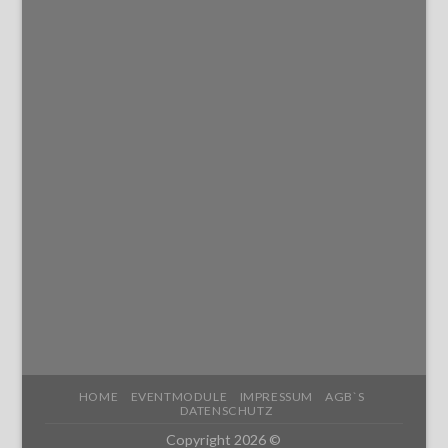
HOME
EVENTMODULE
IMPRESSUM
AGB`S
DATENSCHUTZ
Copyright 2026 ©