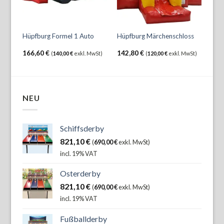
Hüp
Hüpfburg Formel 1 Auto
Hüpfburg Märchenschloss
mit
166,60
€
142,80
€
238
wSt)
(
140,00
€
exkl. MwSt)
(
120,00
€
exkl. MwSt)
NEU
Schiffsderby
821,10
€
(
690,00
€
exkl. MwSt)
incl. 19% VAT
Osterderby
821,10
€
(
690,00
€
exkl. MwSt)
incl. 19% VAT
Fußballderby