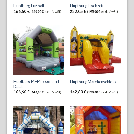
Hüpfburg Fußball
Hüpfburg Hochzeit
166,60
€
232,05
€
(
140,00
€
exkl. MwSt)
(
195,00
€
exkl. MwSt)
Hüpfburg M+M 5 x6m mit
Hüpfburg Märchenschloss
Dach
166,60
€
142,80
€
(
140,00
€
exkl. MwSt)
(
120,00
€
exkl. MwSt)