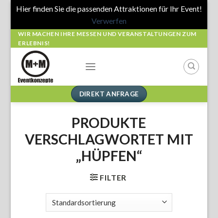
Hier finden Sie die passenden Attraktionen für Ihr Event!
Verwerfen
Skip
WIR MACHEN IHRE MESSEN UND VERANSTALTUNGEN ZUM
ERLEBNIS!
to
content
DIREKT ANFRAGE
PRODUKTE
VERSCHLAGWORTET MIT
„HÜPFEN“
FILTER