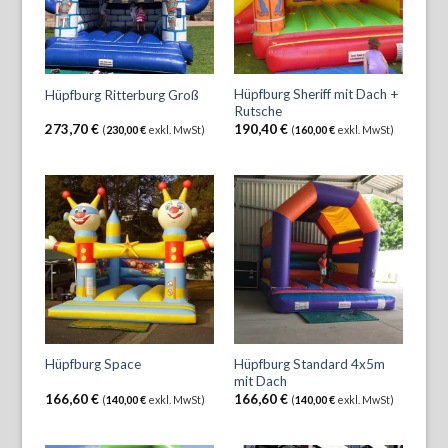
Hüpfburg Sheriff mit Dach +
Hüpfburg Ritterburg Groß
Rutsche
273,70
€
190,40
€
(
230,00
€
exkl. MwSt)
(
160,00
€
exkl. MwSt)
Hüpfburg Standard 4x5m
Hüpfburg Space
mit Dach
166,60
€
166,60
€
(
140,00
€
exkl. MwSt)
(
140,00
€
exkl. MwSt)