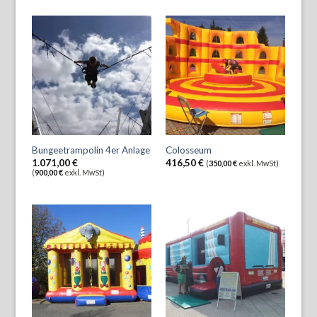
Bungeetrampolin 4er Anlage
Colosseum
1.071,00
€
416,50
€
(
350,00
€
exkl. MwSt)
(
900,00
€
exkl. MwSt)