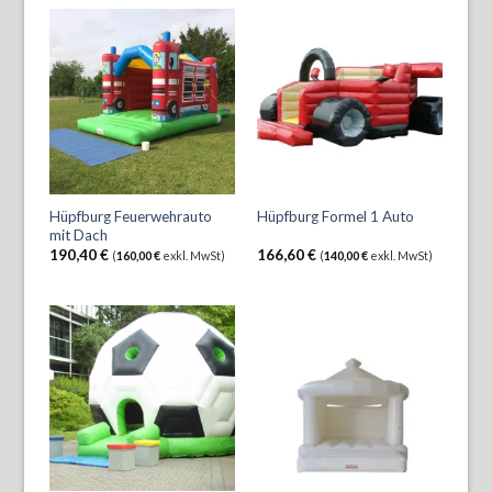
Hüpfburg Feuerwehrauto
Hüpfburg Formel 1 Auto
mit Dach
190,40
€
166,60
€
(
160,00
€
exkl. MwSt)
(
140,00
€
exkl. MwSt)