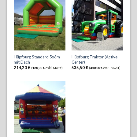
Hüpfburg Standard 5x6m
Hüpfburg Traktor (Active
mit Dach
Center)
214,20
€
535,50
€
(
180,00
€
exkl. MwSt)
(
450,00
€
exkl. MwSt)