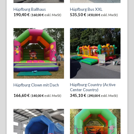
Hüpfburg Ballhaus
Hüpfburg Bus XXL
190,40
€
535,50
€
(
160,00
€
exkl. MwSt)
(
450,00
€
exkl. MwSt)
Hüpfburg Country (Active
Hüpfburg Clown mit Dach
Center Country)
166,60
€
345,10
€
(
140,00
€
exkl. MwSt)
(
290,00
€
exkl. MwSt)