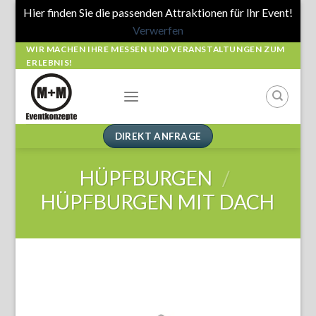
Hier finden Sie die passenden Attraktionen für Ihr Event!
Verwerfen
Skip
WIR MACHEN IHRE MESSEN UND VERANSTALTUNGEN ZUM
ERLEBNIS!
to
content
DIREKT ANFRAGE
HÜPFBURGEN
/
HÜPFBURGEN MIT DACH