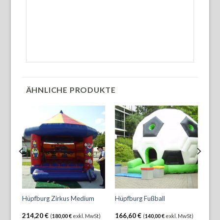
ÄHNLICHE PRODUKTE
Hüp
Hüpfburg Zirkus Medium
Hüpfburg Fußball
Dac
214,20
€
166,60
€
166
wSt)
(
180,00
€
exkl. MwSt)
(
140,00
€
exkl. MwSt)