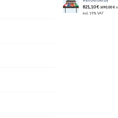
821,10
€
(
690,00
€
e
incl. 19% VAT