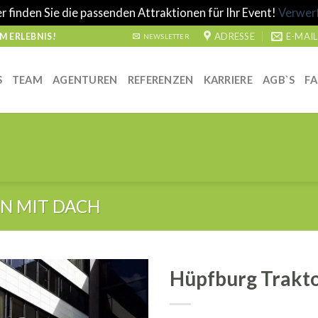
r finden Sie die passenden Attraktionen für Ihr Event!
Verwer
ADRESSE
E-MAIL
 ERLEBNIS!
NEWSLETTER
S
TEAM
AGENTUREN
REFERENZEN
KARRIERE
AGB`S
F
N MIT DACH
Hüpfburg Trakto