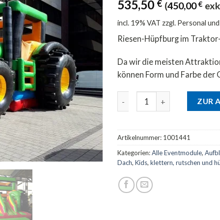
535,50
€
(
450,00
€
exk
incl. 19% VAT
zzgl. Personal un
Riesen-Hüpfburg im Traktor-D
Da wir die meisten Attrakti
können Form und Farbe der 
Hüpfburg Traktor (Active Ce
ZUR 
Artikelnummer:
1001441
Kategorien:
Alle Eventmodule
,
Aufb
Dach
,
Kids
,
klettern, rutschen und h