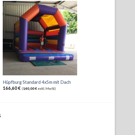
Hüpfburg Standard 4x5m mit Dach
166,60
€
(
140,00
€
exkl. MwSt)
S