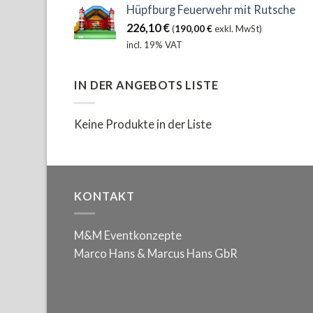
Hüpfburg Feuerwehr mit Rutsche
226,10
€
(
190,00
€
exkl. MwSt)
incl. 19% VAT
IN DER ANGEBOTS LISTE
Keine Produkte in der Liste
KONTAKT
M&M Eventkonzepte
Marco Hans & Marcus Hans GbR