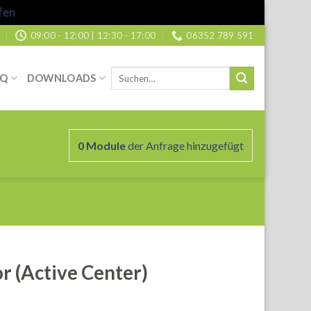
fen
09:00 - 12:00 | 12:30 - 17:00
06352 789 591
Suche
AQ
DOWNLOADS
nach:
0
Module
der Anfrage hinzugefügt
r (Active Center)