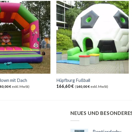
lown mit Dach
Hüpfburg Fußball
166,60
€
40,00
€
exkl. MwSt)
(
140,00
€
exkl. MwSt)
NEUES UND BESONDERE
Rentierderby