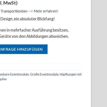
l. MwSt)
d Transportkosten
--> Mehr erfahren!
esign, ein absoluter Blickfang!
onen in mehrfacher Ausführung besitzen,
Geräte von den Abbildungen abweichen.
nter) Menge
ANFRAGE HINZUFÜGEN
lasbare Eventmodule
,
Große Eventmodule
,
Hüpfburgen mit
üpfen