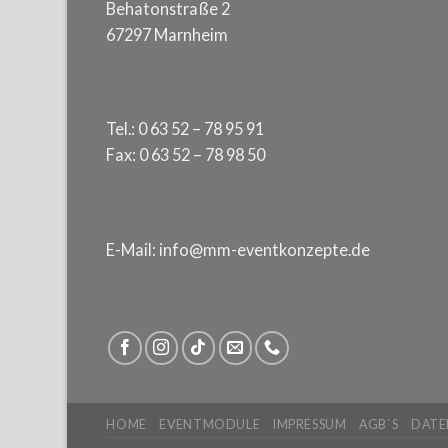
Behatonstraße 2
67297 Marnheim
Tel.: 0 63 52 – 78 95 91
Fax: 0 63 52 – 78 98 50
E-Mail: info@mm-eventkonzepte.de
HOME
EVENTMODULE
IMPRESSUM
AGB`S
DATE