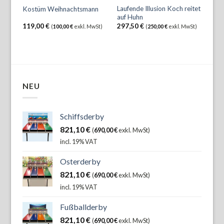
Laufende Illusion Koch reitet
Kostüm Weihnachtsmann
auf Huhn
119,00
€
297,50
€
(
100,00
€
exkl. MwSt)
(
250,00
€
exkl. MwSt)
NEU
Schiffsderby
821,10
€
(
690,00
€
exkl. MwSt)
incl. 19% VAT
Osterderby
821,10
€
(
690,00
€
exkl. MwSt)
incl. 19% VAT
Fußballderby
821,10
€
(
690,00
€
exkl. MwSt)