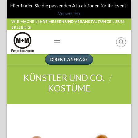
Hier finden Sie die passenden Attraktionen für Ihr Event!
Verwerfen
Skip
WIR MACHEN IHRE MESSEN UND VERANSTALTUNGEN ZUM
ERLEBNIS!
to
content
DIREKT ANFRAGE
KÜNSTLER UND CO.
/
KOSTÜME