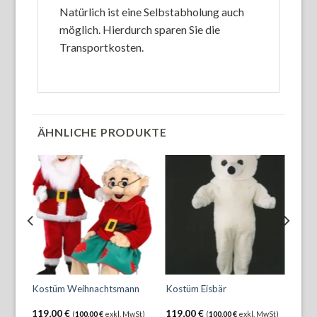
Natürlich ist eine Selbstabholung auch
möglich. Hierdurch sparen Sie die
Transportkosten.
ÄHNLICHE PRODUKTE
Lauf
Kostüm Weihnachtsmann
Kostüm Eisbär
auf
119,00
€
119,00
€
297
(
100,00
€
exkl. MwSt)
(
100,00
€
exkl. MwSt)