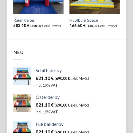
Raumgleiter
Hüpfburg Space
583,10
€
166,60
€
(
490,00
€
exkl. MwSt)
(
140,00
€
exkl. MwSt)
NEU
Schiffsderby
821,10
€
(
690,00
€
exkl. MwSt)
incl. 19% VAT
Osterderby
821,10
€
(
690,00
€
exkl. MwSt)
incl. 19% VAT
Fußballderby
821,10
€
(
690,00
€
exkl. MwSt)