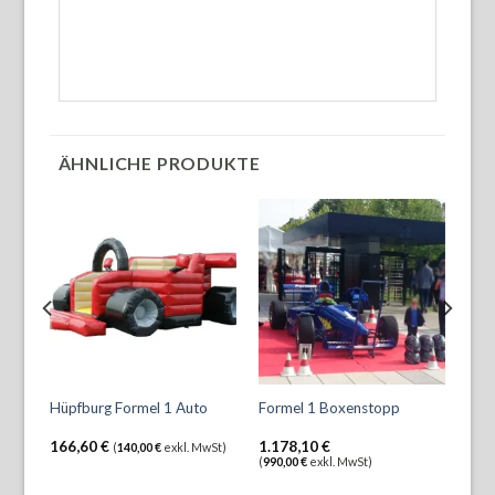
ÄHNLICHE PRODUKTE
Form
Hüpfburg Formel 1 Auto
Formel 1 Boxenstopp
Renn
166,60
€
1.178,10
€
571
wSt)
(
140,00
€
exkl. MwSt)
(
990,00
€
exkl. MwSt)