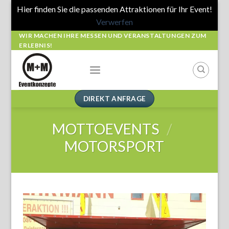
Hier finden Sie die passenden Attraktionen für Ihr Event!
Verwerfen
Skip
WIR MACHEN IHRE MESSEN UND VERANSTALTUNGEN ZUM
ERLEBNIS!
to
content
DIREKT ANFRAGE
MOTTOEVENTS
/
MOTORSPORT