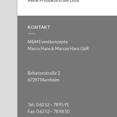
Keine Produkte in der Liste
KONTAKT
M&M Eventkonzepte
Marco Hans & Marcus Hans GbR
Behatonstraße 2
67297 Marnheim
Tel.: 0 63 52 – 78 95 91
Fax: 0 63 52 – 78 98 50