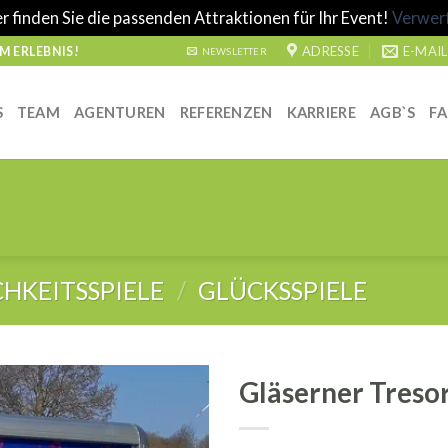
r finden Sie die passenden Attraktionen für Ihr Event!
Verwer
ADRESSE
E-MAIL
 ERLEBNIS!
NEWSLETTER
S
TEAM
AGENTUREN
REFERENZEN
KARRIERE
AGB`S
F
CHKEITSSPIELE
/
GLÜCKSSPIELE
Gläserner Treso