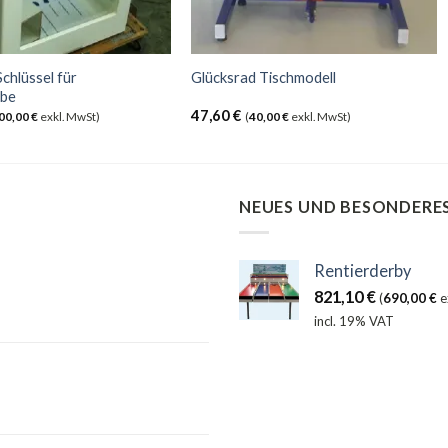
Schlüssel für
Glücksrad Tischmodell
be
47,60
€
00,00
€
exkl. MwSt)
(
40,00
€
exkl. MwSt)
NEUES UND BESONDERE
Rentierderby
821,10
€
(
690,00
€
e
incl. 19% VAT