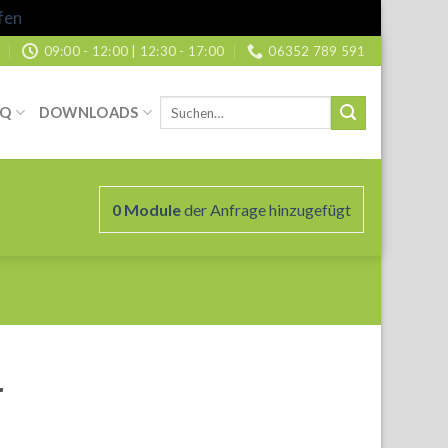
fen
09:00 - 12:00 | 12:30 - 17:00
06352 789 591
Suche
AQ
DOWNLOADS
nach:
0
Module
der Anfrage hinzugefügt
r