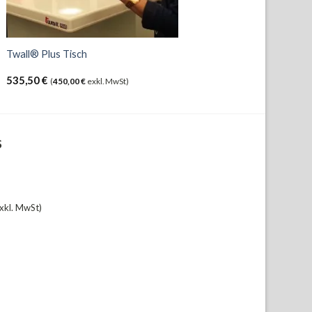
Twall® Plus Tisch
535,50
€
(
450,00
€
exkl. MwSt)
S
xkl. MwSt)