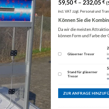
59,50
–
232,05
€
€
(
incl. VAT
zzgl. Personal und Tra
Können Sie die Kombin
Da wir die meisten Attrakti
können Form und Farbe der 
2
Kaufe
Gläserner Tresor
i
eines
e
von
Gläserner
5
Tresor
Stand für gläserner
Kaufe
für
i
Tresor
eines
195,00 €
e
von
Stand
für
ZUR ANFRAGE HINZUF
gläserner
Tresor
für
50,00 €