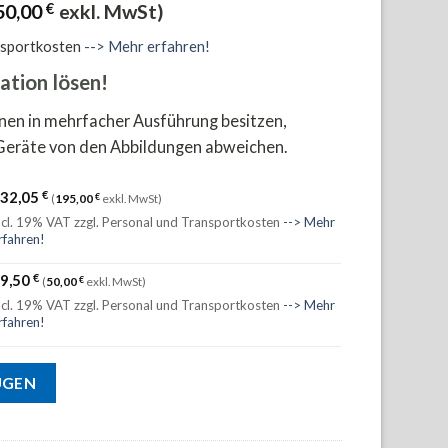
50,00
€
exkl. MwSt)
nsportkosten
--> Mehr erfahren!
ation lösen!
onen in mehrfacher Ausführung besitzen,
Geräte von den Abbildungen abweichen.
€
32,05
(
195,00
€
exkl. MwSt)
ncl. 19% VAT
zzgl. Personal und Transportkosten
--> Mehr
rfahren!
€
9,50
(
50,00
€
exkl. MwSt)
ncl. 19% VAT
zzgl. Personal und Transportkosten
--> Mehr
rfahren!
ÜGEN