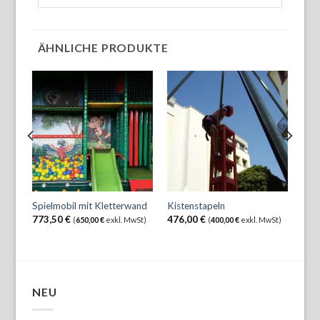
ÄHNLICHE PRODUKTE
Spielmobil mit Kletterwand
Kistenstapeln
Klet
773,50
€
476,00
€
238
(
650,00
€
exkl. MwSt)
(
400,00
€
exkl. MwSt)
NEU