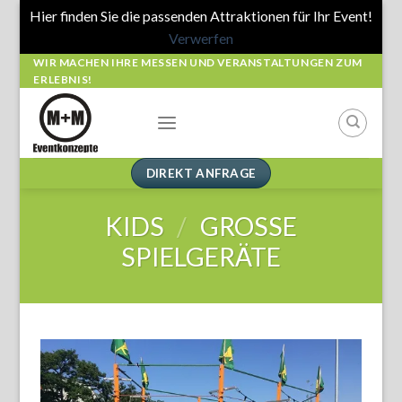
Hier finden Sie die passenden Attraktionen für Ihr Event!
Verwerfen
Skip
WIR MACHEN IHRE MESSEN UND VERANSTALTUNGEN ZUM
ERLEBNIS!
to
content
DIREKT ANFRAGE
KIDS
/
GROSSE S
PIELGERÄTE