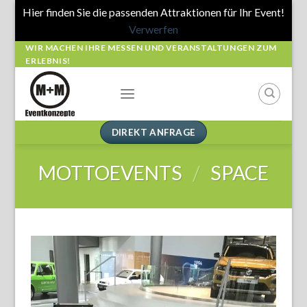
Hier finden Sie die passenden Attraktionen für Ihr Event!
Verwerfen
Skip
WIR MACHEN IHRE MESSEN UND VERANSTALTUNGEN ZUM
ERLEBNIS!
to
content
DIREKT ANFRAGE
MOTTOEVENTS
/
SPACE