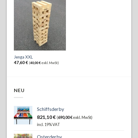
Jenga XXL
47,60
€
(
40,00
€
exkl. MwSt)
NEU
Schiffsderby
821,10
€
(
690,00
€
exkl. MwSt)
incl. 19% VAT
Osterderby