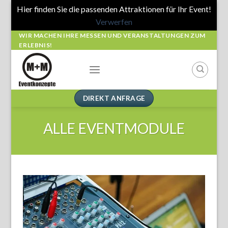
Hier finden Sie die passenden Attraktionen für Ihr Event!
Verwerfen
Skip
WIR MACHEN IHRE MESSEN UND VERANSTALTUNGEN ZUM
ERLEBNIS!
to
content
DIREKT ANFRAGE
ALLE EVENTMODULE