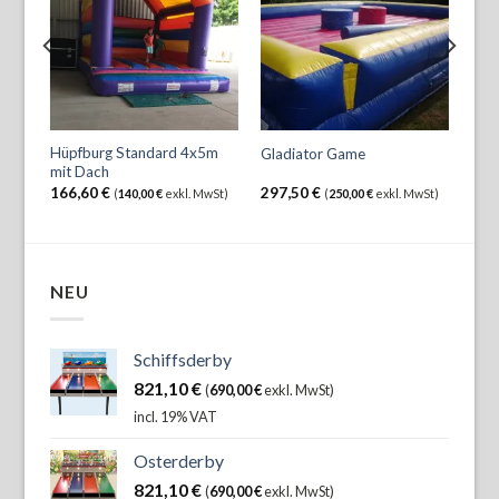
ch +
Hüpfburg Standard 4x5m
Hüp
Gladiator Game
mit Dach
mit
166,60
€
297,50
€
214
wSt)
(
140,00
€
exkl. MwSt)
(
250,00
€
exkl. MwSt)
NEU
Schiffsderby
821,10
€
(
690,00
€
exkl. MwSt)
incl. 19% VAT
Osterderby
821,10
€
(
690,00
€
exkl. MwSt)