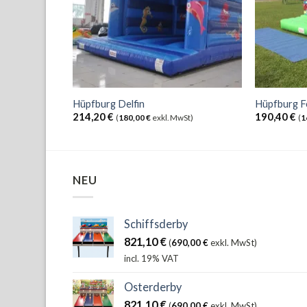
Hüpfburg Delfin
Hüpfburg F
214,20
€
190,40
€
(
180,00
€
exkl. MwSt)
(
1
NEU
Schiffsderby
821,10
€
(
690,00
€
exkl. MwSt)
incl. 19% VAT
Osterderby
821,10
€
(
690,00
€
exkl. MwSt)