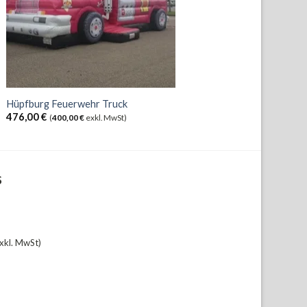
Hüpfburg Feuerwehr Truck
476,00
€
(
400,00
€
exkl. MwSt)
S
xkl. MwSt)