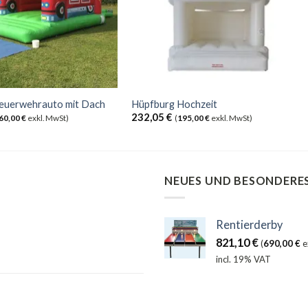
euerwehrauto mit Dach
Hüpfburg Hochzeit
232,05
€
60,00
€
exkl. MwSt)
(
195,00
€
exkl. MwSt)
NEUES UND BESONDERE
Rentierderby
821,10
€
(
690,00
€
e
incl. 19% VAT