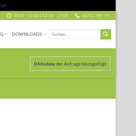
fen
09:00 - 12:00 | 12:30 - 17:00
06352 789 591
Suche
AQ
DOWNLOADS
nach:
0
Module
der Anfrage hinzugefügt