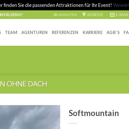
r finden Sie die passenden Attraktionen für Ihr Event!
Verwer
ADRESSE
E-MAIL
 ERLEBNIS!
NEWSLETTER
S
TEAM
AGENTUREN
REFERENZEN
KARRIERE
AGB`S
F
N OHNE DACH
Softmountain