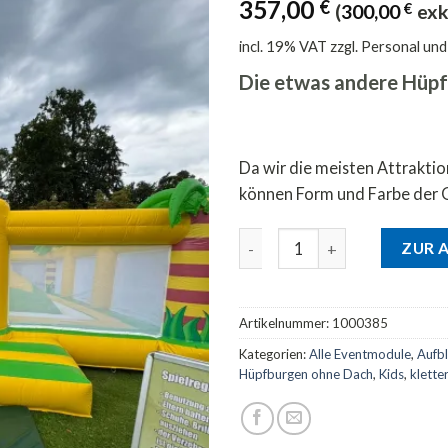
357,00
€
(
300,00
€
exk
incl. 19% VAT
zzgl. Personal un
Die etwas andere Hüpf
Da wir die meisten Attrakti
können Form und Farbe der 
Softmountain Menge
ZUR 
Artikelnummer:
1000385
Kategorien:
Alle Eventmodule
,
Aufb
Hüpfburgen ohne Dach
,
Kids
,
klette