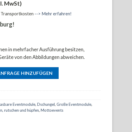
l. MwSt)
d Transportkosten
--> Mehr erfahren!
burg!
onen in mehrfacher Ausführung besitzen,
Geräte von den Abbildungen abweichen.
ANFRAGE HINZUFÜGEN
lasbare Eventmodule
,
Dschungel
,
Große Eventmodule
,
rn, rutschen und hüpfen
,
Mottoevents