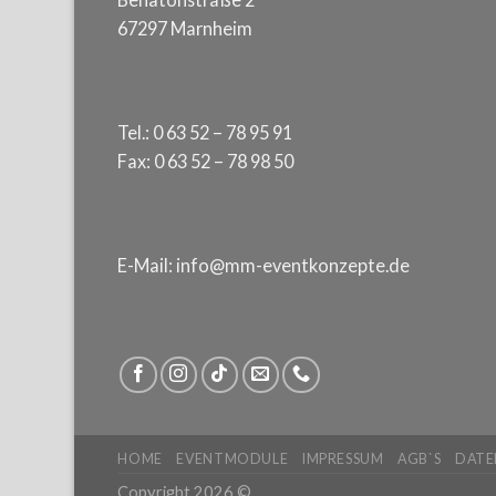
67297 Marnheim
Tel.: 0 63 52 – 78 95 91
Fax: 0 63 52 – 78 98 50
E-Mail: info@mm-eventkonzepte.de
HOME
EVENTMODULE
IMPRESSUM
AGB`S
DATE
Copyright 2026 ©