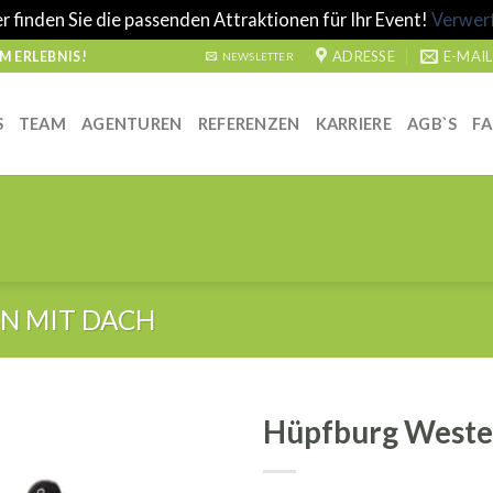
r finden Sie die passenden Attraktionen für Ihr Event!
Verwer
ADRESSE
E-MAIL
 ERLEBNIS!
NEWSLETTER
S
TEAM
AGENTUREN
REFERENZEN
KARRIERE
AGB`S
F
N MIT DACH
Hüpfburg Weste