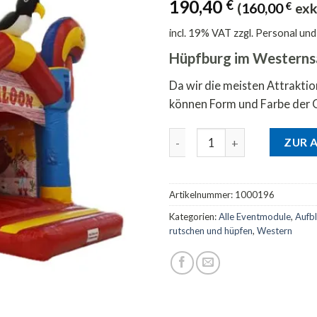
190,40
€
(
160,00
€
exk
incl. 19% VAT
zzgl. Personal un
Hüpfburg im Westerns
Da wir die meisten Attrakti
können Form und Farbe der 
Hüpfburg Western mit Dach 
ZUR 
Artikelnummer:
1000196
Kategorien:
Alle Eventmodule
,
Aufb
rutschen und hüpfen
,
Western