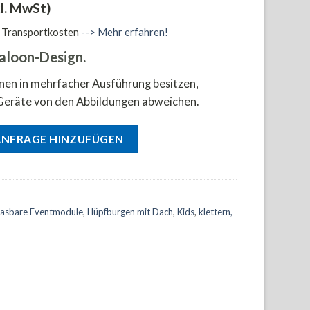
l. MwSt)
d Transportkosten
--> Mehr erfahren!
aloon-Design.
onen in mehrfacher Ausführung besitzen,
Geräte von den Abbildungen abweichen.
Menge
ANFRAGE HINZUFÜGEN
lasbare Eventmodule
,
Hüpfburgen mit Dach
,
Kids
,
klettern,