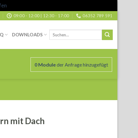
fen
09:00 - 12:00 | 12:30 - 17:00
06352 789 591
Suche
AQ
DOWNLOADS
nach:
0
Module
der Anfrage hinzugefügt
rn mit Dach