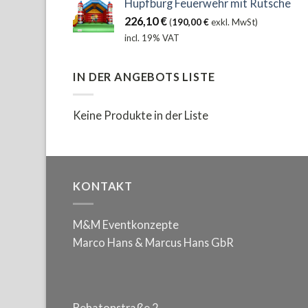
Hüpfburg Feuerwehr mit Rutsche
226,10
€
(
190,00
€
exkl. MwSt)
incl. 19% VAT
IN DER ANGEBOTS LISTE
Keine Produkte in der Liste
KONTAKT
M&M Eventkonzepte
Marco Hans & Marcus Hans GbR
Behatonstraße 2