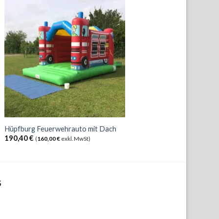
Hüpfburg Feuerwehrauto mit Dach
190,40
€
(
160,00
€
exkl. MwSt)
S