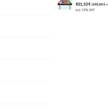
821,10
€
(
690,00
€
e
incl. 19% VAT