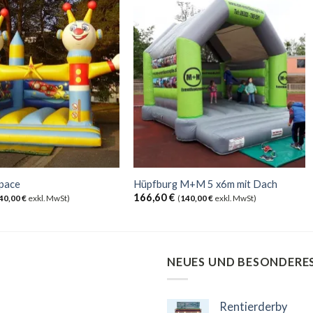
pace
Hüpfburg M+M 5 x6m mit Dach
166,60
€
40,00
€
exkl. MwSt)
(
140,00
€
exkl. MwSt)
NEUES UND BESONDERE
Rentierderby